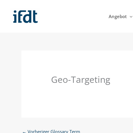
Zum
Inhalt
Angebot
springen
Geo-Targeting
←
Vorheriger Glossary Term