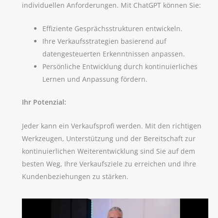
individuellen Anforderungen. Mit ChatGPT können Sie:
Effiziente Gesprächsstrukturen entwickeln.
Ihre Verkaufsstrategien basierend auf
datengesteuerten Erkenntnissen anpassen.
Persönliche Entwicklung durch kontinuierliches
Lernen und Anpassung fördern.
Ihr Potenzial:
Jeder kann ein Verkaufsprofi werden. Mit den richtigen
Werkzeugen, Unterstützung und der Bereitschaft zur
kontinuierlichen Weiterentwicklung sind Sie auf dem
besten Weg, Ihre Verkaufsziele zu erreichen und Ihre
Kundenbeziehungen zu stärken.