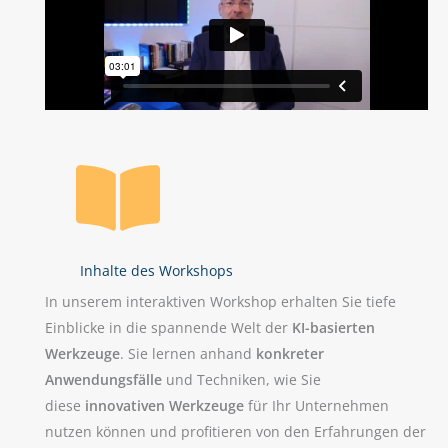
Inhalte des Workshops
In unserem interaktiven Workshop erhalten Sie tiefe
Einblicke in die spannende Welt der
KI-basierten
Werkzeuge
. Sie lernen anhand
konkreter
Anwendungsfälle
und Techniken, wie Sie
diese
innovativen Werkzeuge
für Ihr Unternehmen
nutzen können und profitieren von den Erfahrungen der