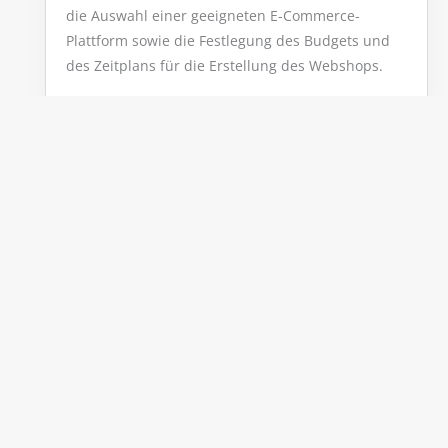
die Auswahl einer geeigneten E-Commerce-
Plattform sowie die Festlegung des Budgets und
des Zeitplans für die Erstellung des Webshops.
Erstellung des
Webshops
Sobald die Planung und Vorbereitung
abgeschlossen sind, kann mit der Erstellung des
Webshops begonnen werden. Hierzu gehört die
Gestaltung des Layouts und Designs, die Auswahl
von Bildern und Texten, die Einrichtung der
Zahlungsoptionen sowie die Integration von
Versand- und Logistikprozessen. Bei der
Erstellung des Webshops sollte darauf geachtet
werden, dass er benutzerfreundlich ist und ein
einfaches und sicheres Einkaufserlebnis für die