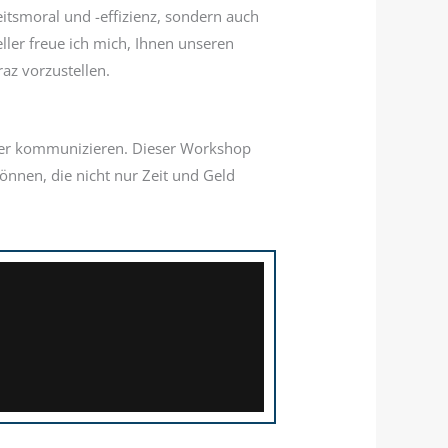
eitsmoral und -effizienz, sondern auch
ler freue ich mich, Ihnen unseren
az vorzustellen.
ander kommunizieren. Dieser Workshop
önnen, die nicht nur Zeit und Geld