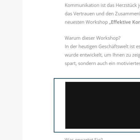
Kommunikation ist das Herzstück je
das Vertrauen und den Zusammenhal
neuesten Workshop „
Effektive Ko
Warum dieser Workshop?
In der heutigen Geschäftswelt ist
wurde entwickelt, um Ihnen zu zei
spart, sondern auch ein motivierte
Was erwartet Sie?