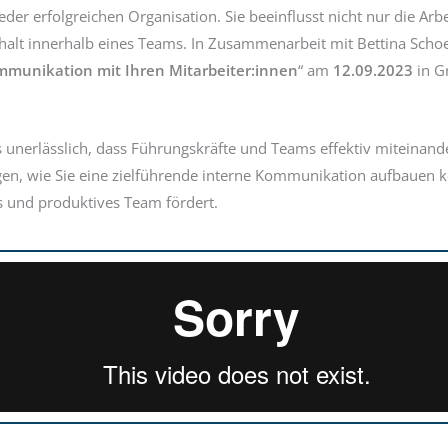
der erfolgreichen Organisation. Sie beeinflusst nicht nur die Arb
t innerhalb eines Teams. In Zusammenarbeit mit Bettina Schoel
mmunikation mit Ihren Mitarbeiter:innen
“ am
12.09.2023
in Gr
 es unerlässlich, dass Führungskräfte und Teams effektiv mitein
gen, wie Sie eine zielführende interne Kommunikation aufbauen k
s und produktives Team fördert.