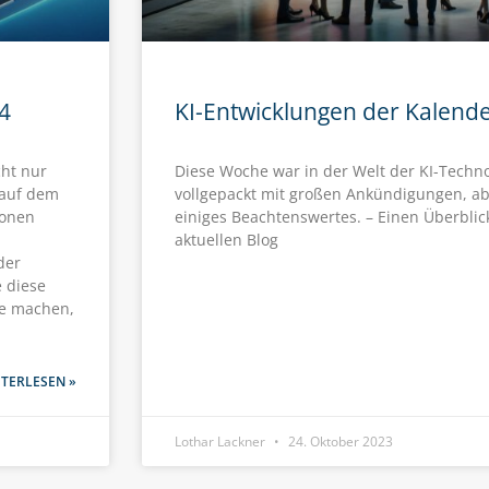
4
KI-Entwicklungen der Kalend
cht nur
Diese Woche war in der Welt der KI-Technol
 auf dem
vollgepackt mit großen Ankündigungen, ab
ionen
einiges Beachtenswertes. – Einen Überblic
aktuellen Blog
der
e diese
te machen,
TERLESEN »
Lothar Lackner
24. Oktober 2023